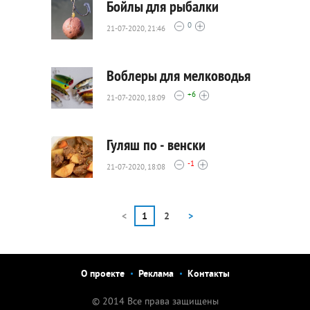
Бойлы для рыбалки
0
21-07-2020, 21:46
2702
0
Воблеры для мелководья
+6
21-07-2020, 18:09
3076
0
Гуляш по - венски
-1
21-07-2020, 18:08
2108
0
<
1
2
>
О проекте
Реклама
Контакты
© 2014 Все права защищены