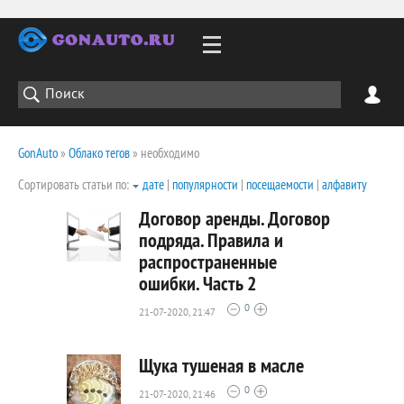
GonAuto
»
Облако тегов
» необходимо
Сортировать статьи по:
дате
|
популярности
|
посещаемости
|
алфавиту
Договор аренды. Договор
подряда. Правила и
распространенные
4668
ошибки. Часть 2
0
0
21-07-2020, 21:47
Щука тушеная в масле
0
21-07-2020, 21:46