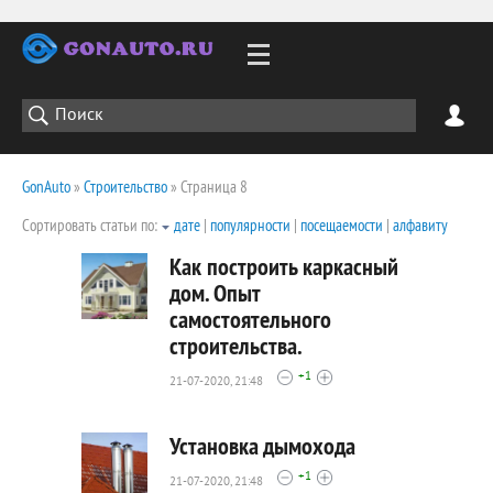
GonAuto
»
Строительство
» Страница 8
Сортировать статьи по:
дате
|
популярности
|
посещаемости
|
алфавиту
Как построить каркасный
дом. Опыт
самостоятельного
3827
строительства.
0
+1
21-07-2020, 21:48
Установка дымохода
+1
21-07-2020, 21:48