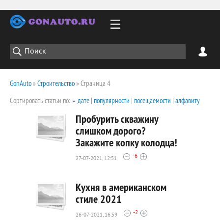
GonAuto
»
Строительство
» Страница 4
Сортировать статьи по:
дате
|
популярности
|
посещаемости
|
алфавиту
Пробурить скважину
слишком дорого?
Закажите копку колодца!
1067
-6
0
27-07-2021, 12:51
Кухня в американском
стиле 2021
-2
26-07-2021, 16:59
1020