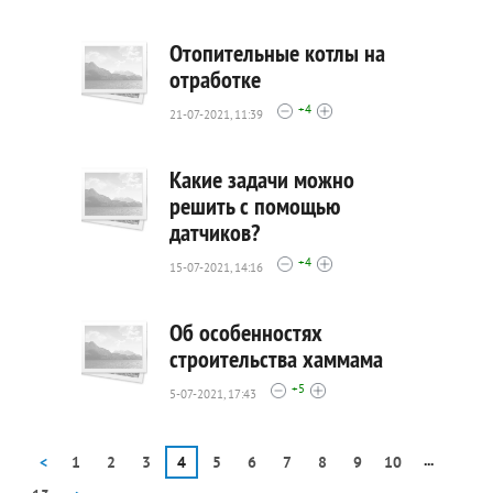
0
Отопительные котлы на
отработке
+4
21-07-2021, 11:39
934
0
Какие задачи можно
решить с помощью
датчиков?
1108
+4
0
15-07-2021, 14:16
Об особенностях
строительства хаммама
+5
5-07-2021, 17:43
947
0
...
<
1
2
3
4
5
6
7
8
9
10