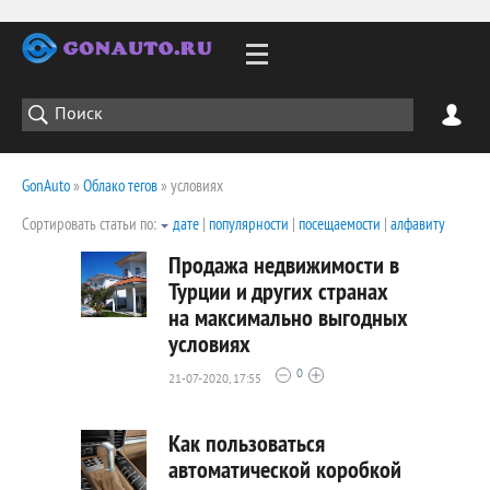
GonAuto
»
Облако тегов
» условиях
Сортировать статьи по:
дате
|
популярности
|
посещаемости
|
алфавиту
Продажа недвижимости в
Турции и других странах
на максимально выгодных
1856
условиях
0
0
21-07-2020, 17:55
Как пользоваться
автоматической коробкой