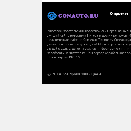
О проекте
Многопользовательский новостной сайт, предназначен
лучший сайт с новостями Питера и других регионов.
тематические рубрики Gon Auto. Theme by GonAuto (a
должен быть именно для людей! Меньше рекламы, мусор
людей с целью, донести важную информацию с миниму
заработать на читателях. Наш сервер обрабатывает ве
Новая версия PRO 19.7
© 2014 Все права защищены