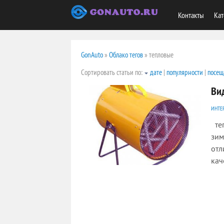
Контакты
Кат
GonAuto
»
Облако тегов
» тепловые
Сортировать статьи по:
дате
|
популярности
|
посещ
Ви
ИНТЕ
теп
зим
отл
кач
2316
0