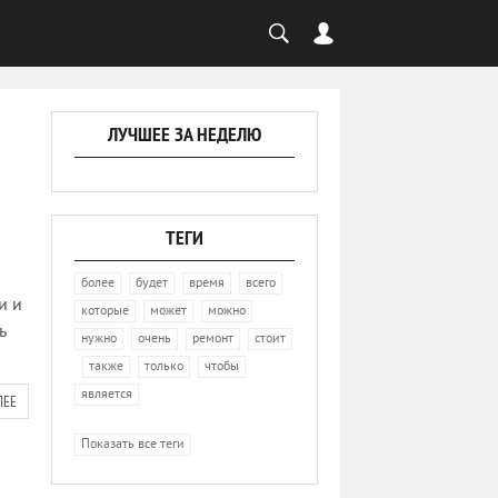
ЛУЧШЕЕ ЗА НЕДЕЛЮ
ТЕГИ
,
,
,
,
более
будет
время
всего
и и
,
,
,
которые
может
можно
ь
,
,
,
нужно
очень
ремонт
стоит
,
,
,
,
также
только
чтобы
является
ЛЕЕ
Показать все теги