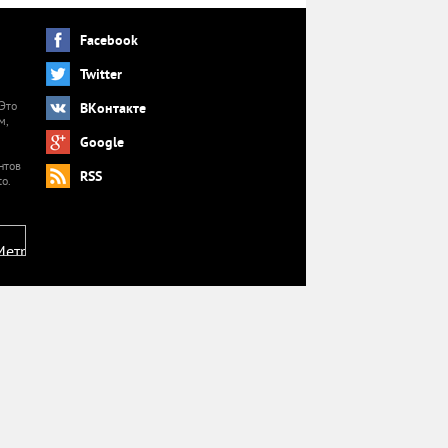
Facebook
Twitter
 Это
ВКонтакте
м,
й
Google
нтов
RSS
o.