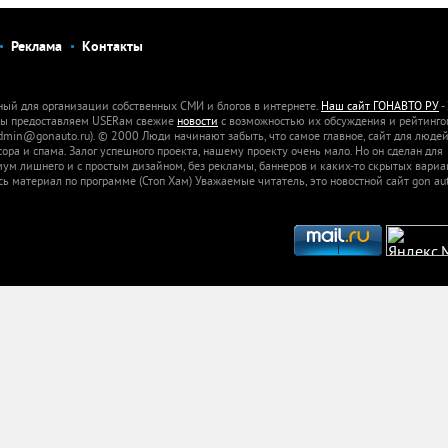
Реклама
Контакты
ный для организации собственных СМИ и блогов в интернете.
Наш сайт ГОНАВТО РУ
-
 Мы предоставляем USERам свежие
новости
с возможностью их обсуждения и рейтинго
dmin@gonauto.ru). © 2000 Люди начинают забыть, что самое главное, сайт для люде
а и спама. Залог успешного проекта, нашему проекту очень мало. Но он сделан для
м лишнего и с простым дизайном, без рекламы, баннеров и каких-то скрытых вариа
сь материал по программе (Стоп Хам) Уважаемые читатель, это новостной сайт gon aut