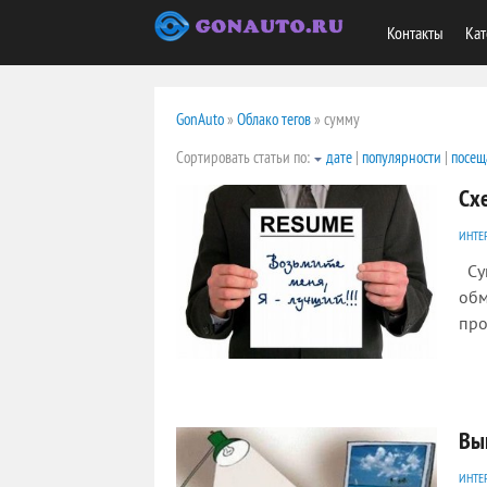
Контакты
Кат
GonAuto
»
Облако тегов
» сумму
Сортировать статьи по:
дате
|
популярности
|
посещ
Сх
ИНТЕ
Сущ
обм
про
3090
0
Вы
ИНТЕ