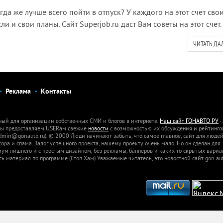
да же лучше всего пойти в отпуск? У каждого на этот счет сво
ли и свои планы. Сайт Superjob.ru даст Вам советы на этот счет.
ЧИТАТЬ ДА
Реклама
Контакты
ный для организации собственных СМИ и блогов в интернете.
Наш сайт ГОНАВТО РУ
-
 Мы предоставляем USERам свежие
новости
с возможностью их обсуждения и рейтинго
dmin@gonauto.ru). © 2000 Люди начинают забыть, что самое главное, сайт для люде
а и спама. Залог успешного проекта, нашему проекту очень мало. Но он сделан для
м лишнего и с простым дизайном, без рекламы, баннеров и каких-то скрытых вариа
сь материал по программе (Стоп Хам) Уважаемые читатель, это новостной сайт gon aut