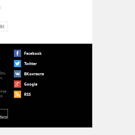
и
ЛЕЕ
Facebook
Twitter
 Это
ВКонтакте
м,
й
Google
нтов
RSS
o.