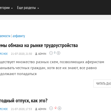
егории
Еще разделы
аемости
|
алфавиту
емы обмана на рынке трудоустройства
0
РЕСНОЕ
21-07-2020, 21:50
ADMIN
ествует множество разных схем, позволяющих аферистам
анывать честных граждан, хотя все их знают, все равно
должают попадаться
ЧИТАТЬ ДА
годный отпуск, как это?
-2
РЕСНОЕ
21-07-2020, 17:53
ADMIN