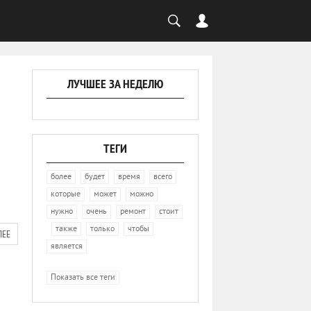
ЛУЧШЕЕ ЗА НЕДЕЛЮ
ТЕГИ
,
,
,
,
более
будет
время
всего
,
,
,
которые
может
можно
,
,
,
нужно
очень
ремонт
стоит
,
,
,
,
также
только
чтобы
ЛЕЕ
является
Показать все теги