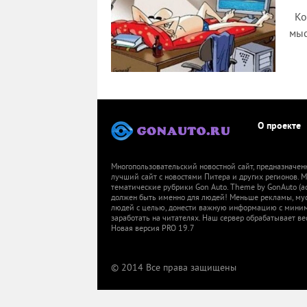
Ког
мыс
2091
0
О проекте
Многопользовательский новостной сайт, предназначен
лучший сайт с новостями Питера и других регионов.
тематические рубрики Gon Auto. Theme by GonAuto (a
должен быть именно для людей! Меньше рекламы, мусор
людей с целью, донести важную информацию с миниму
заработать на читателях. Наш сервер обрабатывает ве
Новая версия PRO 19.7
© 2014 Все права защищены