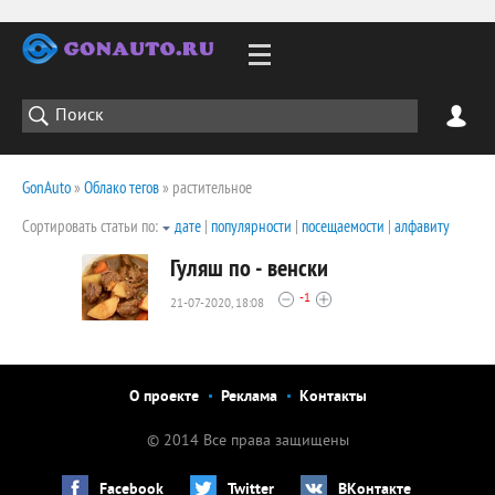
GonAuto
»
Облако тегов
» растительное
Сортировать статьи по:
дате
|
популярности
|
посещаемости
|
алфавиту
Гуляш по - венски
-1
21-07-2020, 18:08
2109
0
О проекте
Реклама
Контакты
© 2014 Все права защищены
Facebook
Twitter
ВКонтакте