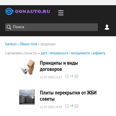
GonAuto
»
Облако тегов
» продукции
Сортировать статьи по:
дате
|
популярности
|
посещаемости
|
алфавиту
Принципы и виды
договоров
+1
21-07-2020, 21:47
4199
0
Плиты перекрытия от ЖБИ
советы
+5
21-07-2020, 18:36
2428
0