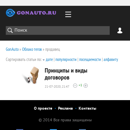
GonAuto
»
Облако тегов
» продавец
Сортировать статьи по:
дате
|
популярности
|
посещаемости
|
алфавиту
Принципы и виды
договоров
+1
21-07-2020, 21:47
4202
0
О проекте
Реклама
Контакты
© 2014 Все права защищены