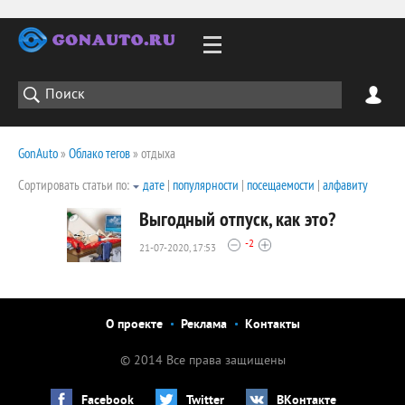
GonAuto
»
Облако тегов
» отдыха
Сортировать статьи по:
дате
|
популярности
|
посещаемости
|
алфавиту
Выгодный отпуск, как это?
-2
21-07-2020, 17:53
2091
0
О проекте
Реклама
Контакты
© 2014 Все права защищены
Facebook
Twitter
ВКонтакте