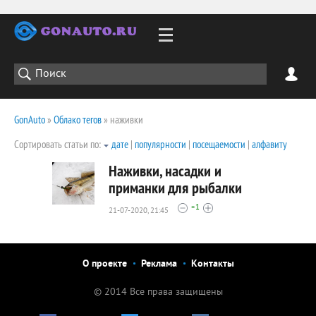
GonAuto
»
Облако тегов
» наживки
Сортировать статьи по:
дате
|
популярности
|
посещаемости
|
алфавиту
Наживки, насадки и
приманки для рыбалки
+1
21-07-2020, 21:45
2675
0
О проекте
Реклама
Контакты
© 2014 Все права защищены