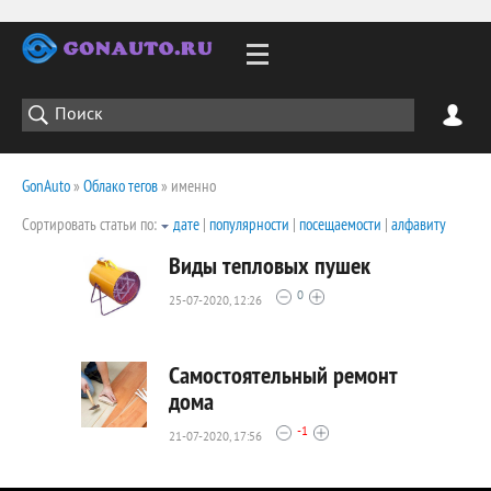
GonAuto
»
Облако тегов
» именно
Сортировать статьи по:
дате
|
популярности
|
посещаемости
|
алфавиту
Виды тепловых пушек
0
25-07-2020, 12:26
2313
0
Самостоятельный ремонт
дома
-1
21-07-2020, 17:56
2067
0