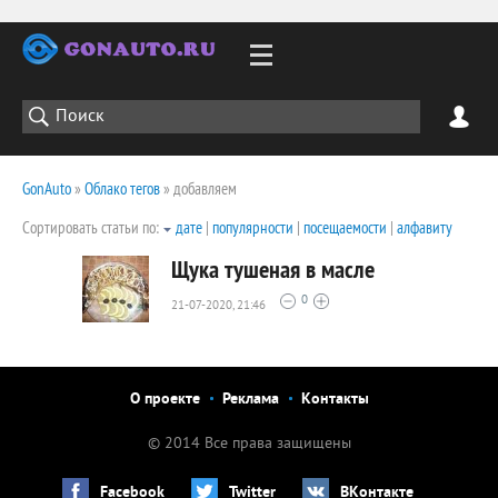
GonAuto
»
Облако тегов
» добавляем
Сортировать статьи по:
дате
|
популярности
|
посещаемости
|
алфавиту
Щука тушеная в масле
0
21-07-2020, 21:46
2730
0
О проекте
Реклама
Контакты
© 2014 Все права защищены
Facebook
Twitter
ВКонтакте