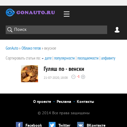
GonAuto
»
Облако тегов
» вкусное
Сортировать статьи по:
дате
|
популярности
|
посещаемости
|
алфавиту
Гуляш по - венски
-1
21-07-2020, 18:08
2109
0
О проекте
Реклама
Контакты
© 2014 Все права защищены
Facebook
Twitter
ВКонтакте