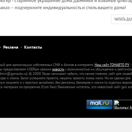
гер - старинное украшение дома.Дымники и кованые флюга
заказ – подчеркните индивидуальность и стиль вашего дома!
ЧИТАТЬ ДА
Реклама
Контакты
ный для организации собственных СМИ и блогов в интернете.
Наш сайт ГОНАВТО РУ
-
 Мы предоставляем USERам свежие
новости
с возможностью их обсуждения и рейтинго
dmin@gonauto.ru). © 2000 Люди начинают забыть, что самое главное, сайт для люде
а и спама. Залог успешного проекта, нашему проекту очень мало. Но он сделан для
м лишнего и с простым дизайном, без рекламы, баннеров и каких-то скрытых вариа
сь материал по программе (Стоп Хам) Уважаемые читатель, это новостной сайт gon aut