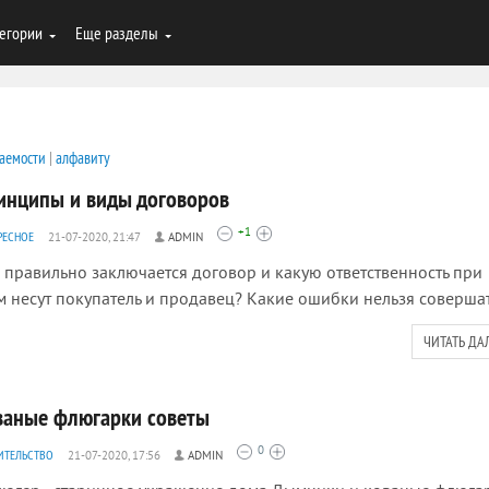
егории
Еще разделы
аемости
|
алфавиту
инципы и виды договоров
+1
РЕСНОЕ
21-07-2020, 21:47
ADMIN
 правильно заключается договор и какую ответственность при
м несут покупатель и продавец? Какие ошибки нельзя соверша
ЧИТАТЬ ДА
ваные флюгарки советы
0
ИТЕЛЬСТВО
21-07-2020, 17:56
ADMIN