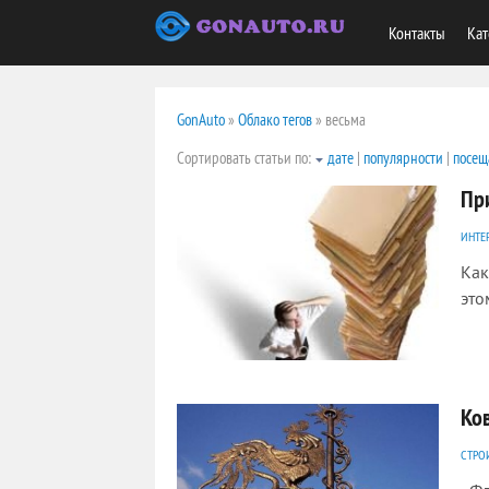
Контакты
Кат
GonAuto
»
Облако тегов
» весьма
Сортировать статьи по:
дате
|
популярности
|
посещ
Пр
ИНТЕ
Как
это
4199
0
Ко
СТРО