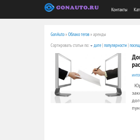
Контакты
Кат
GonAuto
»
Облако тегов
» аренды
Сортировать статьи по:
дате
|
популярности
|
посещ
До
ра
ИНТЕ
Юри
зак
дог
пун
4670
0