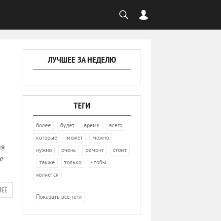
ЛУЧШЕЕ ЗА НЕДЕЛЮ
ТЕГИ
,
,
,
,
более
будет
время
всего
,
,
,
которые
может
можно
ия
,
,
,
нужно
очень
ремонт
стоит
е
,
,
,
,
также
только
чтобы
является
ЛЕЕ
Показать все теги