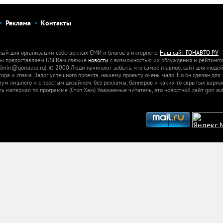
Реклама
Контакты
ный для организации собственных СМИ и блогов в интернете.
Наш сайт ГОНАВТО РУ
-
 Мы предоставляем USERам свежие
новости
с возможностью их обсуждения и рейтинго
dmin@gonauto.ru). © 2000 Люди начинают забыть, что самое главное, сайт для люде
а и спама. Залог успешного проекта, нашему проекту очень мало. Но он сделан для
м лишнего и с простым дизайном, без рекламы, баннеров и каких-то скрытых вариа
сь материал по программе (Стоп Хам) Уважаемые читатель, это новостной сайт gon aut