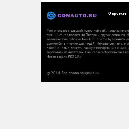
О проекте
Многопользовательский новостной сайт, предназначен
лучший сайт с новостями Питера и других регионов.
тематические рубрики Gon Auto. Theme by GonAuto (a
должен быть именно для людей! Меньше рекламы, мусор
людей с целью, донести важную информацию с миниму
заработать на читателях. Наш сервер обрабатывает ве
Новая версия PRO 19.7
© 2014 Все права защищены