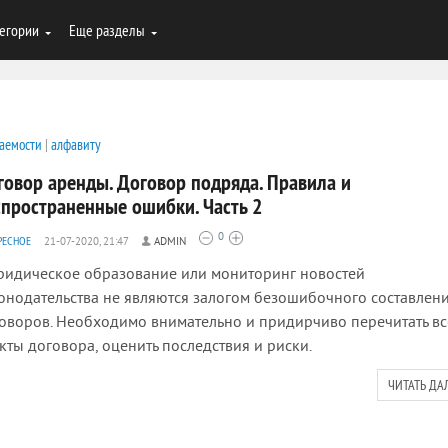
егории
Еще разделы
аемости
|
алфавиту
говор аренды. Договор подряда. Правила и
спространенные ошибки. Часть 2
0
РЕСНОЕ
21-07-2020, 21:47
ADMIN
дическое образование или мониторинг новостей
онодательства не являются залогом безошибочного составлен
оворов. Необходимо внимательно и придирчиво перечитать вс
кты договора, оценить последствия и риски.
ЧИТАТЬ ДА