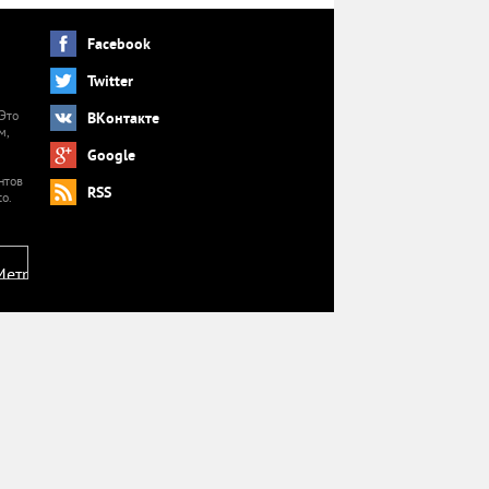
Facebook
Twitter
 Это
ВКонтакте
м,
й
Google
нтов
RSS
o.