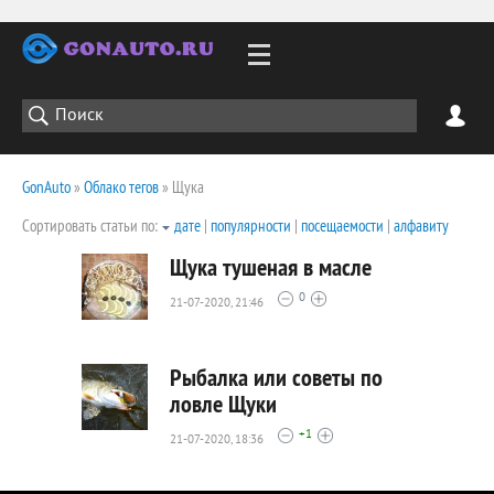
GonAuto
»
Облако тегов
» Щука
Сортировать статьи по:
дате
|
популярности
|
посещаемости
|
алфавиту
Щука тушеная в масле
0
21-07-2020, 21:46
2730
0
Рыбалка или советы по
ловле Щуки
+1
21-07-2020, 18:36
2111
0