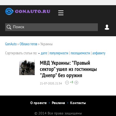
GonAuto
»
Облако тегов
» Украины
Сортировать статьи по:
дате
|
популярности
|
посещаемости
|
алфавиту
МВД Украины: "Правый
сектор" ушел из гостиницы
"Днепр" без оружия
1959
+5
0
21-07-2020, 21:54
О проекте
Реклама
Контакты
© 2014 Все права защищены