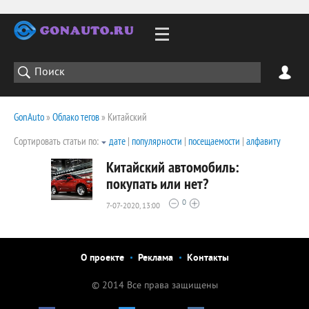
GonAuto
»
Облако тегов
» Китайский
Сортировать статьи по:
дате
|
популярности
|
посещаемости
|
алфавиту
Китайский автомобиль:
покупать или нет?
0
7-07-2020, 13:00
2240
0
О проекте
Реклама
Контакты
© 2014 Все права защищены