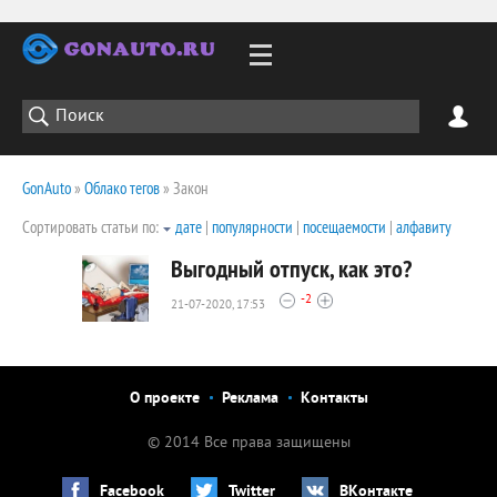
GonAuto
»
Облако тегов
» Закон
Сортировать статьи по:
дате
|
популярности
|
посещаемости
|
алфавиту
Выгодный отпуск, как это?
-2
21-07-2020, 17:53
2092
0
О проекте
Реклама
Контакты
© 2014 Все права защищены
Facebook
Twitter
ВКонтакте