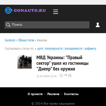
GonAuto
»
Облако тегов
» Авакова
Сортировать статьи по:
дате
|
популярности
|
посещаемости
|
алфавиту
МВД Украины: "Правый
сектор" ушел из гостиницы
"Днепр" без оружия
1957
+5
0
21-07-2020, 21:54
О проекте
Реклама
Контакты
© 2014 Все права защищены