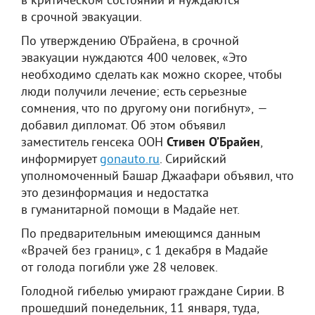
в критическом состоянии и нуждаются
в срочной эвакуации.
По утверждению О’Брайена, в срочной
эвакуации нуждаются 400 человек, «Это
необходимо сделать как можно скорее, чтобы
люди получили лечение; есть серьезные
сомнения, что по другому они погибнут», —
добавил дипломат. Об этом объявил
заместитель генсека ООН
Стивен О’Брайен
,
информирует
gonauto.ru
. Сирийский
уполномоченный Башар Джаафари объявил, что
это дезинформация и недостатка
в гуманитарной помощи в Мадайе нет.
По предварительным имеющимся данным
«Врачей без границ», с 1 декабря в Мадайе
от голода погибли уже 28 человек.
Голодной гибелью умирают граждане Сирии. В
прошедший понедельник, 11 января, туда,