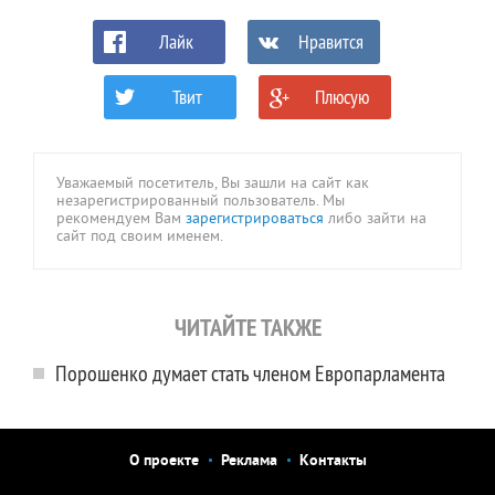
Лайк
Нравится
Твит
Плюсую
0
0
Уважаемый посетитель, Вы зашли на сайт как
незарегистрированный пользователь. Мы
рекомендуем Вам
зарегистрироваться
либо зайти на
сайт под своим именем.
ЧИТАЙТЕ ТАКЖЕ
Порошенко думает стать членом Европарламента
О проекте
Реклама
Контакты