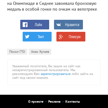
на Олимпиаде в Сиднее завоевала бронзовую
медаль в особой гонке по очкам на велотреке.
Лайк
Нравится
Твит
Плюсую
0
0
,
Посол ГТО
Алан Хугаев
Уважаемый посетитель, Вы зашли на сайт как
незарегистрированный пользователь. Мы
рекомендуем Вам
зарегистрироваться
либо зайти на
сайт под своим именем.
О проекте
Реклама
Контакты