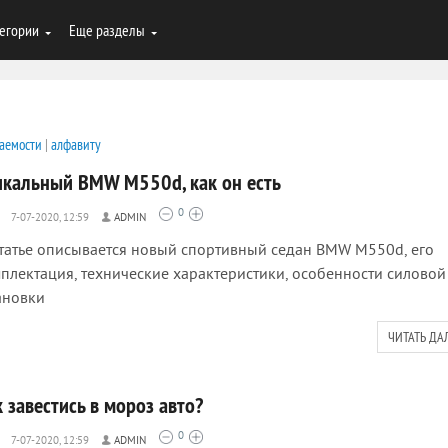
егории
Еще разделы
аемости
|
алфавиту
икальный BMW M550d, как он есть
0
7-07-2020, 12:59
ADMIN
татье описывается новый спортивный седан BMW M550d, его
плектация, технические характеристики, особенности силовой
ановки
ЧИТАТЬ ДА
 завестись в мороз авто?
0
7-07-2020, 12:59
ADMIN