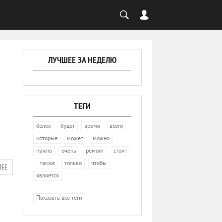
ЛУЧШЕЕ ЗА НЕДЕЛЮ
ТЕГИ
,
,
,
,
более
будет
время
всего
,
,
,
которые
может
можно
,
,
,
нужно
очень
ремонт
стоит
,
,
,
,
также
только
чтобы
ЛЕЕ
является
Показать все теги