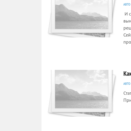
АВТО
И с
вын
реш
Сей
про
4548
0
Ка
АВТО
Ста
При
2087
0