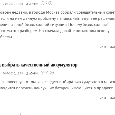
0
7-07-2020, 12:58
ADMIN
овсем недавно, в городе Москва собрали совещательный совет
если на нем данную проблему, пытаясь найти пути ее решения,
ения из этой безвыходной ситуации. Почему безвыходная?
час мы это разберем. Но сначала давайте посмотрим основу
блемы.
ЧИТАТЬ ДА
к выбрать качественный аккумулятор
+1
7-07-2020, 12:58
ADMIN
тья повествует о том, как следует выбирать аккумулятор в магаз
водится перечень наилучших батарей, имеющихся в продаже
ЧИТАТЬ ДА