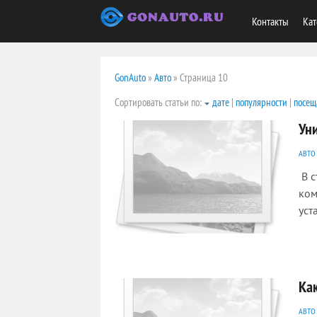
Контакты
Кат
GonAuto
»
Авто
» Страница 10
Сортировать статьи по:
дате
|
популярности
|
посещ
Ун
АВТО
В с
ком
уст
1816
0
Как
АВТО