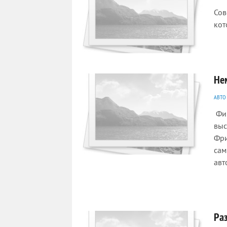
Сов
кот
2113
0
Не
АВТО
Фин
выс
Фри
сам
авт
1945
0
Ра