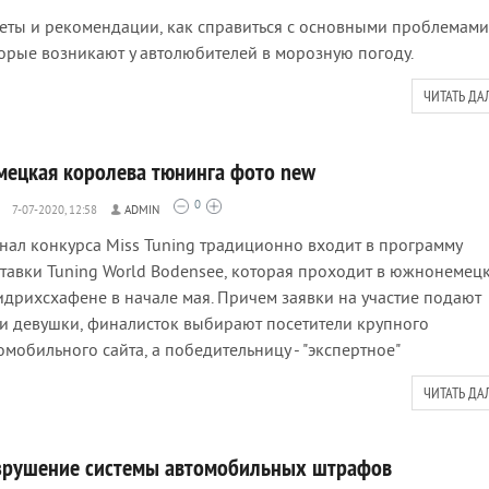
еты и рекомендации, как справиться с основными проблемами
орые возникают у автолюбителей в морозную погоду.
ЧИТАТЬ ДА
мецкая королева тюнинга фото new
0
7-07-2020, 12:58
ADMIN
ал конкурса Miss Tuning традиционно входит в программу
тавки Tuning World Bodensee, которая проходит в южнонемец
дрихсхафене в начале мая. Причем заявки на участие подают
и девушки, финалисток выбирают посетители крупного
омобильного сайта, а победительницу - "экспертное"
ЧИТАТЬ ДА
зрушение системы автомобильных штрафов