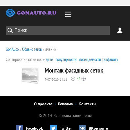
GonAuto
»
Облако тегов
» ячейки
Сортировать статьи по:
дате
|
популярности
|
посещаемости
|
алфавиту
Монтаж фасадных сеток
+2
7-07-2020, 14:11
28608
0
О проекте
Реклама
Контакты
© 2014 Все права защищены
Facebook
Twitter
ВКонтакте