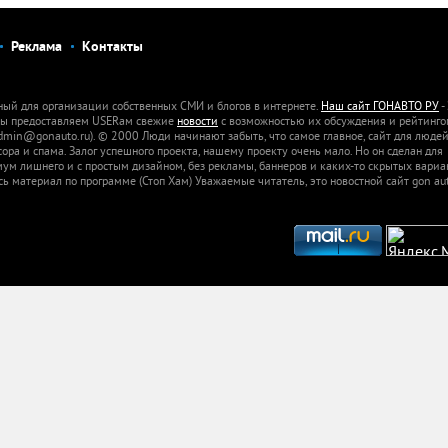
Реклама
Контакты
ный для организации собственных СМИ и блогов в интернете.
Наш сайт ГОНАВТО РУ
-
 Мы предоставляем USERам свежие
новости
с возможностью их обсуждения и рейтинго
dmin@gonauto.ru). © 2000 Люди начинают забыть, что самое главное, сайт для люде
а и спама. Залог успешного проекта, нашему проекту очень мало. Но он сделан для
м лишнего и с простым дизайном, без рекламы, баннеров и каких-то скрытых вариа
сь материал по программе (Стоп Хам) Уважаемые читатель, это новостной сайт gon aut