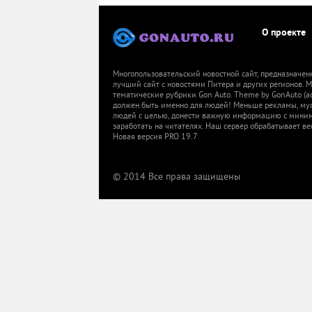
О проекте
Многопользовательский новостной сайт, предназначен
лучший сайт с новостями Питера и других регионов.
тематические рубрики Gon Auto. Theme by GonAuto (a
должен быть именно для людей! Меньше рекламы, мусор
людей с целью, донести важную информацию с миниму
заработать на читателях. Наш сервер обрабатывает ве
Новая версия PRO 19.7
© 2014 Все права защищены