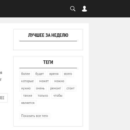
ЛУЧШЕЕ ЗА НЕДЕЛЮ
ТЕГИ
ля
,
,
,
,
более
будет
время
всего
т
,
,
,
которые
может
можно
,
,
,
нужно
очень
ремонт
стоит
,
,
,
,
также
только
чтобы
ЛЕЕ
является
Показать все теги