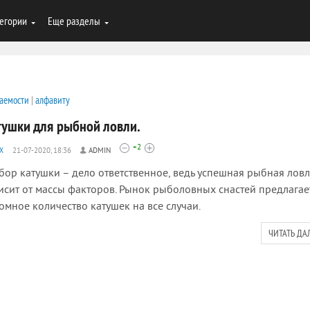
егории
Еще разделы
аемости
|
алфавиту
тушки для рыбной ловли.
+2
Х
21-07-2020, 18:36
ADMIN
ор катушки – дело ответственное, ведь успешная рыбная лов
исит от массы факторов. Рынок рыболовных снастей предлагае
омное количество катушек на все случаи.
ЧИТАТЬ ДА