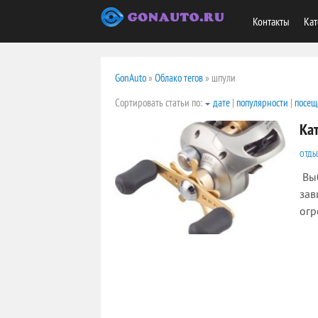
Контакты
Кат
GonAuto
»
Облако тегов
» шпули
Сортировать статьи по:
дате
|
популярности
|
посещ
Ка
ОТДЫ
Выб
зав
огр
2004
0