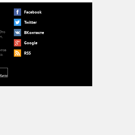
Facebook
Twitter
 Это
ВКонтакте
м,
й
Google
нтов
RSS
o.