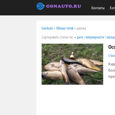
Контакты
Кат
GonAuto
»
Облако тегов
» удочка
Сортировать статьи по:
дате
|
популярности
|
посещ
Ос
ОТДЫ
Кар
бол
пре
2118
0