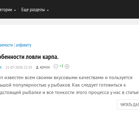
егории
Еще разделы
аемости
|
алфавиту
обенности ловли карпа.
+2
Х
21-07-2020, 21:33
ADMIN
п известен всем своими вкусовыми качествами и пользуется
ьшой популярностью у рыбаков. Как следует готовиться к
дстоящей рыбалке и все тонкости этого процесса у нас в статье
ЧИТАТЬ ДА