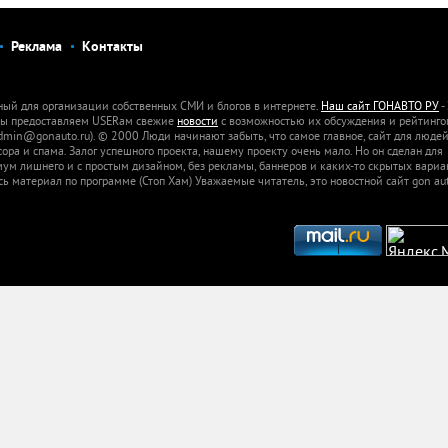
Реклама
Контакты
ный для организации собственных СМИ и блогов в интернете.
Наш сайт ГОНАВТО РУ
-
 Мы предоставляем USERам свежие
новости
с возможностью их обсуждения и рейтинго
dmin@gonauto.ru). © 2000 Люди начинают забыть, что самое главное, сайт для люде
а и спама. Залог успешного проекта, нашему проекту очень мало. Но он сделан для
м лишнего и с простым дизайном, без рекламы, баннеров и каких-то скрытых вариа
сь материал по программе (Стоп Хам) Уважаемые читатель, это новостной сайт gon aut