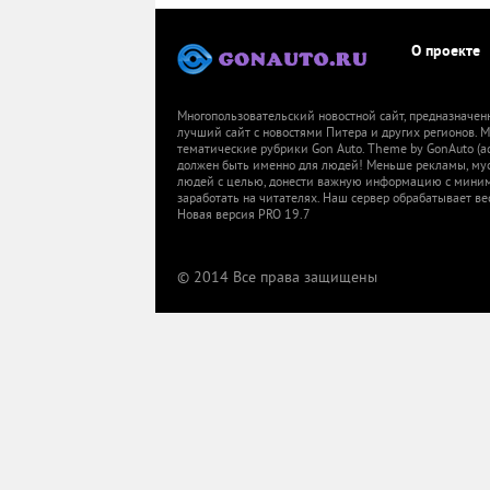
О проекте
Многопользовательский новостной сайт, предназначен
лучший сайт с новостями Питера и других регионов.
тематические рубрики Gon Auto. Theme by GonAuto (a
должен быть именно для людей! Меньше рекламы, мусор
людей с целью, донести важную информацию с миниму
заработать на читателях. Наш сервер обрабатывает ве
Новая версия PRO 19.7
© 2014 Все права защищены