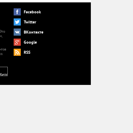
Facebook
Twitter
 Это
ВКонтакте
м,
й
Google
нтов
RSS
o.