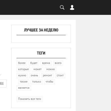
ЛУЧШЕЕ ЗА НЕДЕЛЮ
ТЕГИ
,
,
,
,
более
будет
время
всего
,
,
,
которые
может
можно
.
,
,
,
нужно
очень
ремонт
стоит
,
,
,
,
также
только
чтобы
ЛЕЕ
является
Показать все теги