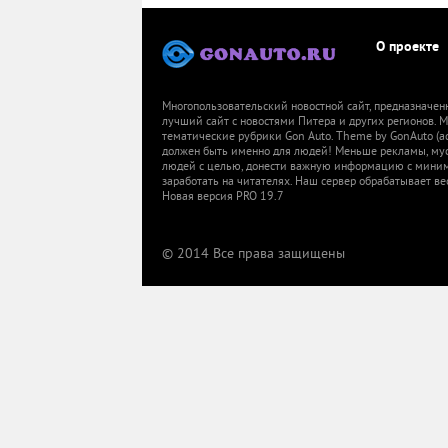
О проекте
Многопользовательский новостной сайт, предназначен
лучший сайт с новостями Питера и других регионов.
тематические рубрики Gon Auto. Theme by GonAuto (a
должен быть именно для людей! Меньше рекламы, мусор
людей с целью, донести важную информацию с миниму
заработать на читателях. Наш сервер обрабатывает ве
Новая версия PRO 19.7
© 2014 Все права защищены