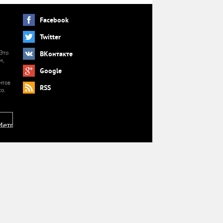
Facebook
Twitter
 Это
ВКонтакте
м,
й
Google
нтов
RSS
o.