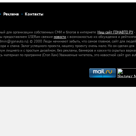
Реклама
Контакты
ный для организации собственных СМИ и блогов в интернете.
Наш сайт ГОНАВТО РУ
-
 Мы предоставляем USERам свежие
новости
с возможностью их обсуждения и рейтинго
dmin@gonauto.ru). © 2000 Люди начинают забыть, что самое главное, сайт для люде
а и спама. Залог успешного проекта, нашему проекту очень мало. Но он сделан для
м лишнего и с простым дизайном, без рекламы, баннеров и каких-то скрытых вариа
сь материал по программе (Стоп Хам) Уважаемые читатель, это новостной сайт gon aut