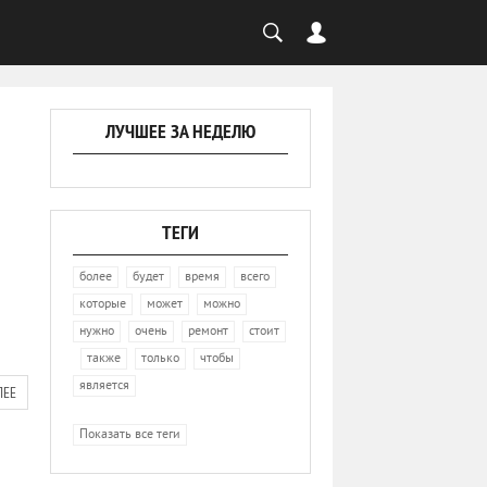
ЛУЧШЕЕ ЗА НЕДЕЛЮ
ТЕГИ
,
,
,
,
более
будет
время
всего
,
,
,
которые
может
можно
,
,
,
нужно
очень
ремонт
стоит
,
,
,
,
также
только
чтобы
является
ЛЕЕ
Показать все теги