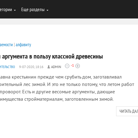
егории
Еще разделы
аемости
|
алфавиту
и аргумента в пользу классной древесины
-1
ИТЕЛЬСТВО
9-07-2020, 18:16
ADMIN
авна крестьянин прежде чем срубить дом, заготавливал
оительный лес зимой. И это не только потому, что летом работ
проворот. Есть и другие весомые аргументы, дающие
имущества стройматериалам, заготовленным зимой.
ЧИТАТЬ ДА