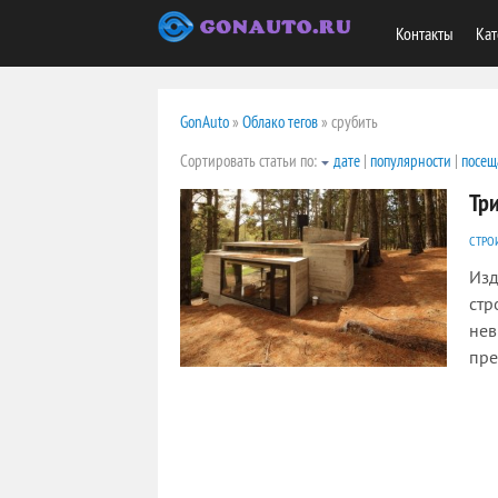
Контакты
Кат
GonAuto
»
Облако тегов
» срубить
Сортировать статьи по:
дате
|
популярности
|
посещ
Тр
СТРО
Изд
стр
нев
пре
2005
0