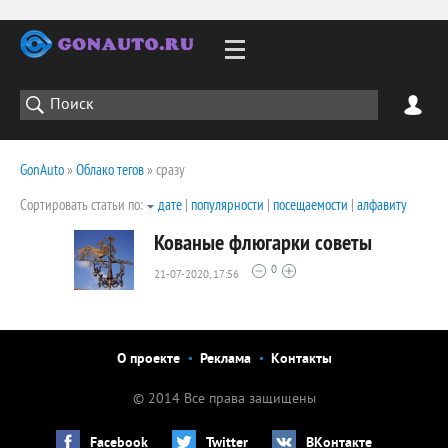
GonAuto
»
Облако тегов
» сразу
Сортировать статьи по:
дате
|
популярности
|
посещаемости
|
алфавиту
Кованые флюгарки советы
0
21-07-2020, 17:56
2463
0
О проекте
Реклама
Контакты
© 2014 Все права защищены
Facebook
Twitter
ВКонтакте