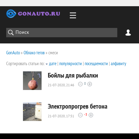
GonAuto
»
Облако тегов
» смеси
Сортировать статьи по:
дате
|
популярности
|
посещаемости
|
алфавиту
Бойлы для рыбалки
0
21-07-2020, 21:46
2706
0
Электропрогрев бетона
-3
21-07-2020, 17:51
2103
0