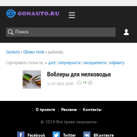
GonAuto
»
Облако тегов
» рыболову
Сортировать статьи по:
дате
|
популярности
|
посещаемости
|
алфавиту
Воблеры для мелководья
+6
21-07-2020, 18:09
3079
0
О проекте
Реклама
Контакты
© 2014 Все права защищены
Facebook
Twitter
ВКонтакте