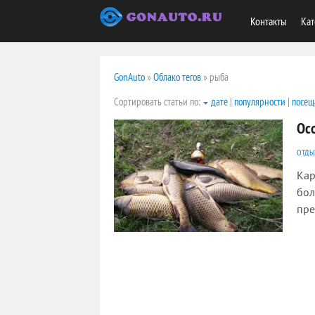
Контакты
Кат
GonAuto
»
Облако тегов
» рыба
Сортировать статьи по:
дате
|
популярности
|
посещ
Ос
ОТДЫ
Кар
бол
пре
2118
0