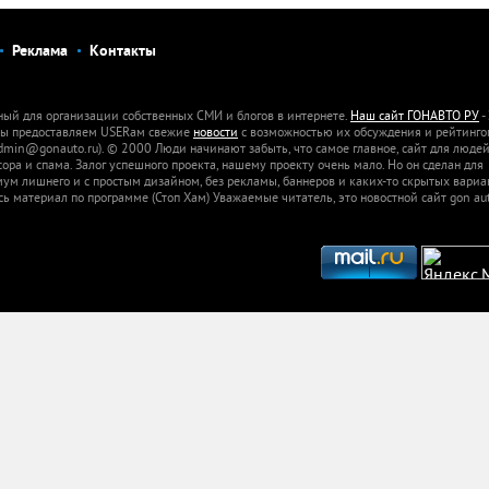
Реклама
Контакты
ный для организации собственных СМИ и блогов в интернете.
Наш сайт ГОНАВТО РУ
-
 Мы предоставляем USERам свежие
новости
с возможностью их обсуждения и рейтинго
dmin@gonauto.ru). © 2000 Люди начинают забыть, что самое главное, сайт для люде
а и спама. Залог успешного проекта, нашему проекту очень мало. Но он сделан для
м лишнего и с простым дизайном, без рекламы, баннеров и каких-то скрытых вариа
сь материал по программе (Стоп Хам) Уважаемые читатель, это новостной сайт gon aut