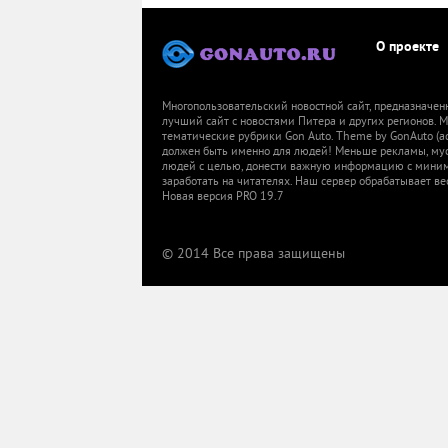
О проекте
Многопользовательский новостной сайт, предназначен
лучший сайт с новостями Питера и других регионов.
тематические рубрики Gon Auto. Theme by GonAuto (a
должен быть именно для людей! Меньше рекламы, мусор
людей с целью, донести важную информацию с миниму
заработать на читателях. Наш сервер обрабатывает ве
Новая версия PRO 19.7
© 2014 Все права защищены