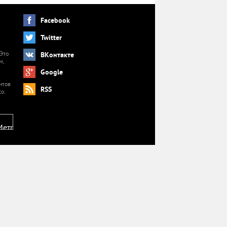
Facebook
Twitter
 Это
ВКонтакте
м,
й
Google
нтов
RSS
o.