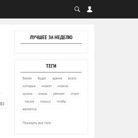
ЛУЧШЕЕ ЗА НЕДЕЛЮ
ТЕГИ
,
,
,
,
более
будет
время
всего
,
,
,
которые
может
можно
.
,
,
,
нужно
очень
ремонт
стоит
,
,
,
,
также
только
чтобы
ЛЕЕ
является
Показать все теги