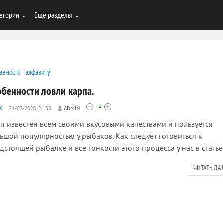
егории
Еще разделы
аемости
|
алфавиту
обенности ловли карпа.
+2
Х
21-07-2020, 21:33
ADMIN
п известен всем своими вкусовыми качествами и пользуется
ьшой популярностью у рыбаков. Как следует готовиться к
дстоящей рыбалке и все тонкости этого процесса у нас в статье
ЧИТАТЬ ДА