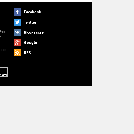
Facebook
Twitter
 Это
ВКонтакте
м,
й
Google
нтов
RSS
o.