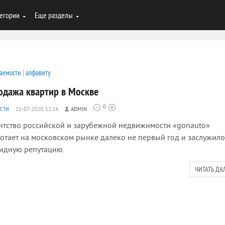
егории
Еще разделы
аемости
|
алфавиту
одажа квартир в Москве
0
СТИ
11-07-2020, 12:24
ADMIN
нтство российской и зарубежной недвижимости «gonauto»
отает на московском рынке далеко не первый год и заслужило
идную репутацию.
ЧИТАТЬ ДА