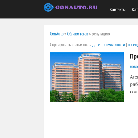
Контакты
Кат
GonAuto
»
Облако тегов
» репутацию
Сортировать статьи по:
дате
|
популярности
|
посещ
Пр
НОВО
Аге
раб
сол
1979
0