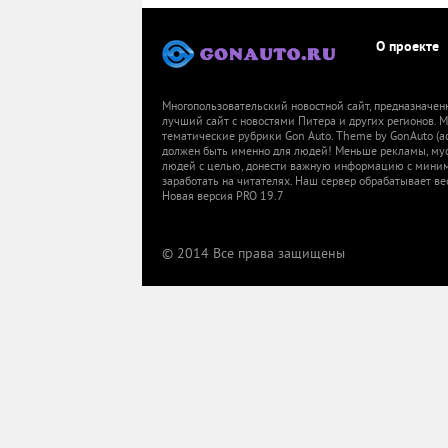
О проекте
Многопользовательский новостной сайт, предназначен
лучший сайт с новостями Питера и других регионов.
тематические рубрики Gon Auto. Theme by GonAuto (a
должен быть именно для людей! Меньше рекламы, мусор
людей с целью, донести важную информацию с миниму
заработать на читателях. Наш сервер обрабатывает ве
Новая версия PRO 19.7
© 2014 Все права защищены