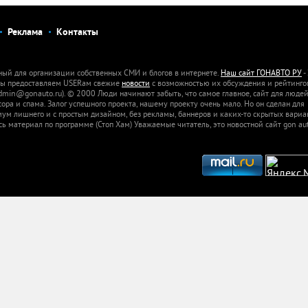
Реклама
Контакты
ный для организации собственных СМИ и блогов в интернете.
Наш сайт ГОНАВТО РУ
-
 Мы предоставляем USERам свежие
новости
с возможностью их обсуждения и рейтинго
dmin@gonauto.ru). © 2000 Люди начинают забыть, что самое главное, сайт для люде
а и спама. Залог успешного проекта, нашему проекту очень мало. Но он сделан для
м лишнего и с простым дизайном, без рекламы, баннеров и каких-то скрытых вариа
сь материал по программе (Стоп Хам) Уважаемые читатель, это новостной сайт gon aut