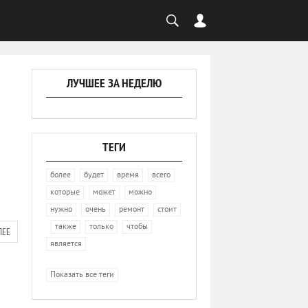
ЛУЧШЕЕ ЗА НЕДЕЛЮ
ТЕГИ
,
,
,
,
более
будет
время
всего
,
,
,
которые
может
можно
,
,
,
нужно
очень
ремонт
стоит
,
,
,
,
также
только
чтобы
ЛЕЕ
является
Показать все теги