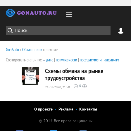
GonAuto
»
Облако тегов
» резюме
Сортировать статьи по:
дате
|
популярности
|
посещаемости
|
алфавиту
Схемы обмана на рынке
трудоустройства
0
21-07-2020, 21:50
3090
0
О проекте
Реклама
Контакты
© 2014 Все права защищены