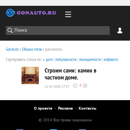
GonAuto
»
Облако тегов
» рассчитать
Сортировать статьи по:
дате
|
популярности
|
посещаемости
|
алфавиту
Строим сами: камин в
частном доме.
-1
21-07-2020, 17:57
2420
0
О проекте
Реклама
Контакты
© 2014 Все права защищены