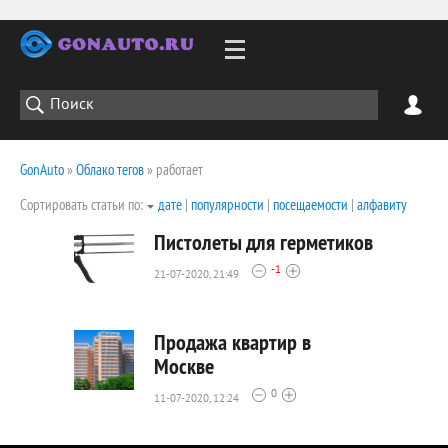
GonAuto
»
Облако тегов
» работает
Сортировать статьи по:
дате
|
популярности
|
посещаемости
|
алфавиту
Пистолеты для герметиков
-1
21-07-2020, 21:49
2361
0
Продажа квартир в
Москве
0
11-07-2020, 12:24
1978
0