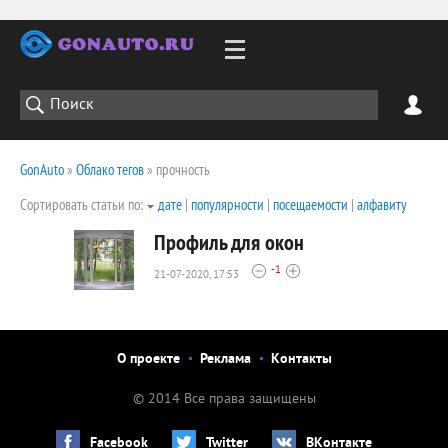
GonAuto
»
Облако тегов
» прочность
Сортировать статьи по:
дате
|
популярности
|
посещаемости
|
алфавиту
Профиль для окон
-1
21-07-2020, 17:53
1977
0
О проекте
Реклама
Контакты
© 2014 Все права защищены
Facebook
Twitter
ВКонтакте