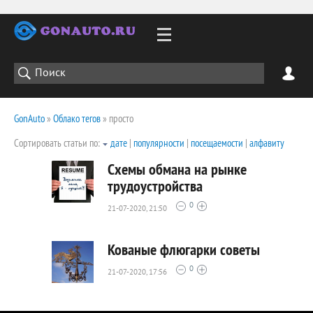
GonAuto
»
Облако тегов
» просто
Сортировать статьи по:
дате
|
популярности
|
посещаемости
|
алфавиту
Схемы обмана на рынке
трудоустройства
0
21-07-2020, 21:50
3090
0
Кованые флюгарки советы
0
21-07-2020, 17:56
2461
0