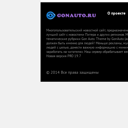
О проекте
Многопользовательский новостной сайт, предназначен
лучший сайт с новостями Питера и других регионов.
тематические рубрики Gon Auto. Theme by GonAuto (a
должен быть именно для людей! Меньше рекламы, мусор
людей с целью, донести важную информацию с миниму
заработать на читателях. Наш сервер обрабатывает ве
Новая версия PRO 19.7
© 2014 Все права защищены