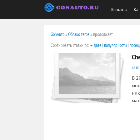
Контакты
Кат
GonAuto
»
Облако тегов
» продолжает
Сортировать статьи по:
дате
|
популярности
|
посещ
Ch
АВТО
В 2
мод
ник
мат
2014
0