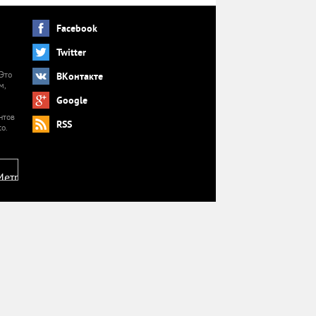
Facebook
Twitter
 Это
ВКонтакте
м,
й
Google
нтов
RSS
o.