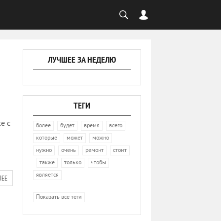
ЛУЧШЕЕ ЗА НЕДЕЛЮ
ТЕГИ
е с
,
,
,
,
более
будет
время
всего
,
,
,
которые
может
можно
,
,
,
нужно
очень
ремонт
стоит
,
,
,
,
также
только
чтобы
является
ЛЕЕ
Показать все теги