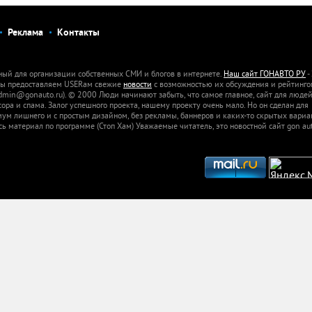
Реклама
Контакты
ный для организации собственных СМИ и блогов в интернете.
Наш сайт ГОНАВТО РУ
-
 Мы предоставляем USERам свежие
новости
с возможностью их обсуждения и рейтинго
dmin@gonauto.ru). © 2000 Люди начинают забыть, что самое главное, сайт для люде
а и спама. Залог успешного проекта, нашему проекту очень мало. Но он сделан для
м лишнего и с простым дизайном, без рекламы, баннеров и каких-то скрытых вариа
сь материал по программе (Стоп Хам) Уважаемые читатель, это новостной сайт gon aut