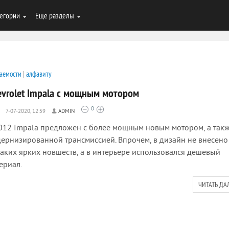
егории
Еще разделы
аемости
|
алфавиту
evrolet Impala с мощным мотором
0
7-07-2020, 12:59
ADMIN
012 Impala предложен с более мощным новым мотором, а такж
ернизированной трансмиссией. Впрочем, в дизайн не внесено
аких ярких новшеств, а в интерьере использовался дешевый
ериал.
ЧИТАТЬ ДА