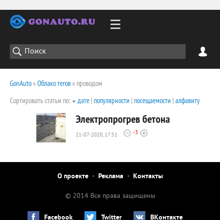
GonAuto
»
Облако тегов
» проводом
Сортировать статьи по:
дате
|
популярности
|
посещаемости
|
алфавиту
Электропрогрев бетона
-3
21-07-2020, 17:51
2103
0
О проекте
Реклама
Контакты
© 2014 Все права защищены
Facebook
Twitter
ВКонтакте