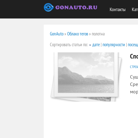
Контакты
Кат
GonAuto
»
Облако тегов
» полотна
Сортировать статьи по:
дате
|
популярности
|
посещ
Сп
СТРО
Сущ
Сре
мор
2519
0