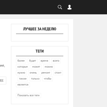
ЛУЧШЕЕ ЗА НЕДЕЛЮ
ТЕГИ
,
,
,
,
более
будет
время
всего
ие,
,
,
,
которые
может
можно
,
,
,
нужно
очень
ремонт
стоит
,
,
,
,
также
только
чтобы
ЛЕЕ
является
Показать все теги