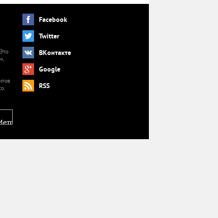
Facebook
Twitter
 Это
ВКонтакте
м,
й
Google
нтов
RSS
o.