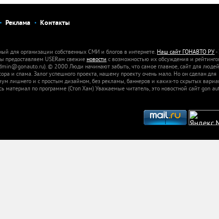
Реклама
Контакты
ный для организации собственных СМИ и блогов в интернете.
Наш сайт ГОНАВТО РУ
-
 Мы предоставляем USERам свежие
новости
с возможностью их обсуждения и рейтинго
dmin@gonauto.ru). © 2000 Люди начинают забыть, что самое главное, сайт для люде
а и спама. Залог успешного проекта, нашему проекту очень мало. Но он сделан для
м лишнего и с простым дизайном, без рекламы, баннеров и каких-то скрытых вариа
сь материал по программе (Стоп Хам) Уважаемые читатель, это новостной сайт gon aut