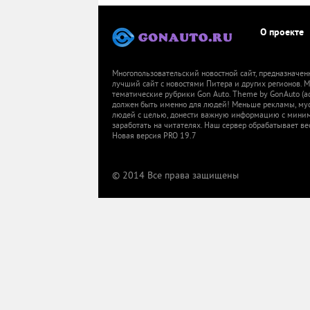
О проекте
Многопользовательский новостной сайт, предназначен
лучший сайт с новостями Питера и других регионов.
тематические рубрики Gon Auto. Theme by GonAuto (a
должен быть именно для людей! Меньше рекламы, мусор
людей с целью, донести важную информацию с миниму
заработать на читателях. Наш сервер обрабатывает ве
Новая версия PRO 19.7
© 2014 Все права защищены