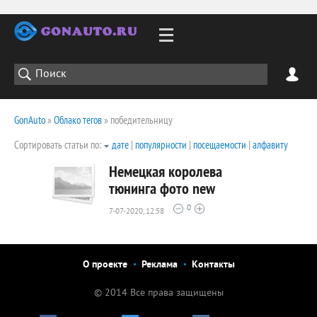
GonAuto
»
Облако тегов
» победительницу
Сортировать статьи по:
дате
|
популярности
|
посещаемости
|
алфавиту
Немецкая королева
тюнинга фото new
0
7-07-2020, 12:58
1946
0
О проекте
Реклама
Контакты
© 2014 Все права защищены