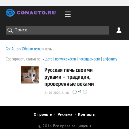
GonAuto
»
Облако тегов
» печь
Сортировать статьи по:
дате
|
популярности
|
посещаемости
|
алфавиту
Русская печь своими
руками – традиции,
проверенные веками
3456
+1
0
21-07-2020, 21:48
О проекте
Реклама
Контакты
© 2014 Все права защищены