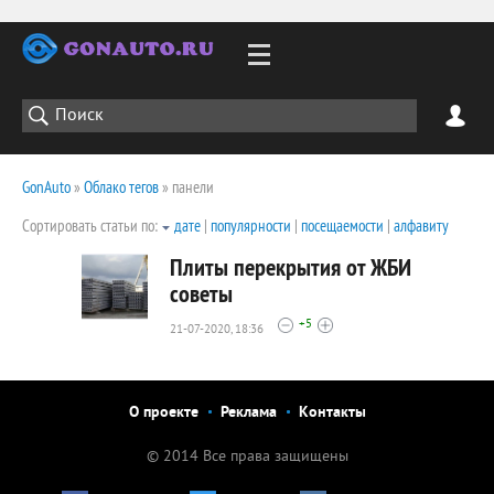
GonAuto
»
Облако тегов
» панели
Сортировать статьи по:
дате
|
популярности
|
посещаемости
|
алфавиту
Плиты перекрытия от ЖБИ
советы
+5
21-07-2020, 18:36
2427
0
О проекте
Реклама
Контакты
© 2014 Все права защищены