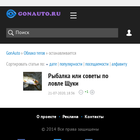
GonAuto
»
Облако тегов
» останавливается
Сортировать статьи по:
дате
|
популярности
|
посещаемости
|
алфавиту
Рыбалка или советы по
ловле Щуки
+1
21-07-2020, 18:36
2112
0
О проекте
Реклама
Контакты
© 2014 Все права защищены