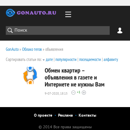
GonAuto
»
Облако тегов
» объявления
Сортировать статьи по:
дате
|
популярности
|
посещаемости
|
алфавиту
Обмен квартир –
объявления в газете и
Интернете не нужны Вам
2313
+1
0
9-07-2020, 18:15
О проекте
Реклама
Контакты
© 2014 Все права защищены