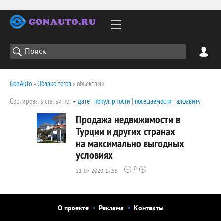
GonAuto
»
Облако тегов
» объектами
Сортировать статьи по:
дате
|
популярности
|
посещаемости
|
алфавиту
Продажа недвижимости в
Турции и других странах
на максимально выгодных
1856
условиях
0
0
21-07-2020, 17:55
О проекте
Реклама
Контакты