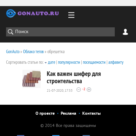
GonAuto
»
Облако тегов
» обрешетка
Сортировать статьи по:
дате
|
популярности
|
посещаемости
|
алфавиту
Как важен шифер для
строительства
-2
21-07-2020, 17:53
2102
0
О проекте
Реклама
Контакты
© 2014 Все права защищены